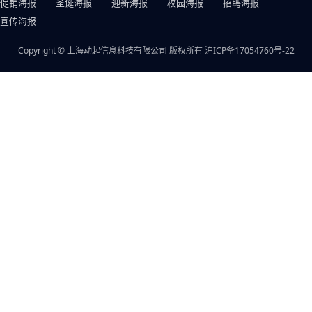
促销海报
圣诞海报
迎新海报
校园海报
招聘海报
宣传海报
Copyright © 上海动起信息科技有限公司 版权所有
沪ICP备17054760号-22