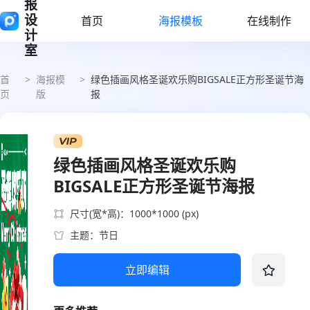
报
设
首页
海报模板
在线制作
计
室
首
>
海报模
>
绿色插画风格圣诞欢乐购BIGSALE正方形圣诞节海
页
版
报
绿色插画风格圣诞欢乐购
BIGSALE正方形圣诞节海报
尺寸(宽*高)：1000*1000 (px)
主题：节日
立即编辑