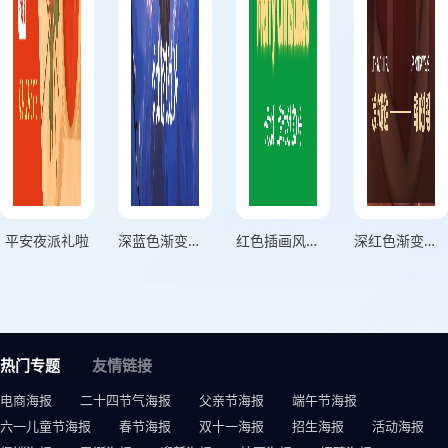
平安夜派礼啦
深蓝色渐变插画风格等雪花等圣诞老人等更好的我们横板平安夜海报
红色插画风格圣诞狂欢圣诞快乐平安喜乐竖版圣诞节海报
深红色渐变卡通风格平安顺意圣诞快乐竖版圣诞节海报
热门专题
友情链接
电商海报
二十四节气海报
父亲节海报
端午节海报
六一儿童节海报
春节海报
双十一海报
招生海报
活动海报