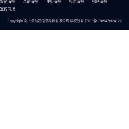
促销海报
圣诞海报
迎新海报
校园海报
招聘海报
宣传海报
Copyright © 上海动起信息科技有限公司 版权所有
沪ICP备17054760号-22