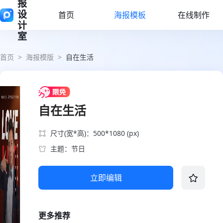
报
设
首页
海报模板
在线制作
计
室
首页
>
海报模版
>
自在生活
自在生活
尺寸(宽*高)：500*1080 (px)
主题：节日
立即编辑
更多推荐