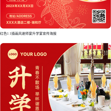
红色1:1插画风谢师宴升学宴宣传海报