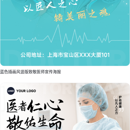
蓝色插画风竖版致敬医师宣传海报