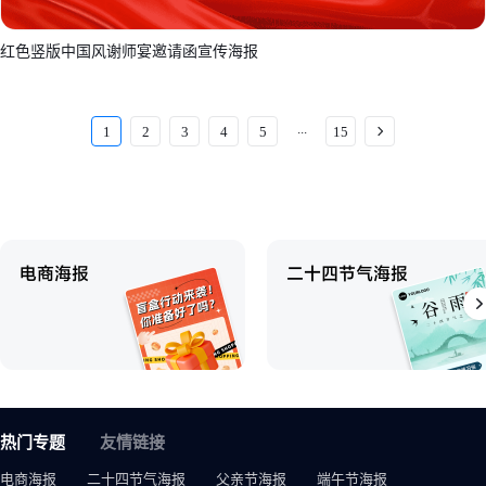
红色竖版中国风谢师宴邀请函宣传海报
...
1
2
3
4
5
15
热门专题
友情链接
电商海报
二十四节气海报
父亲节海报
端午节海报